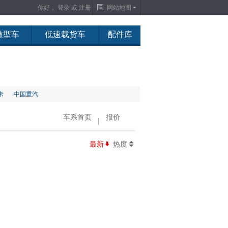
你好，
登录
或
注册
网站地图
微型车
低速载货车
配件库
卡
中国重汽
车系首页
报价
|
最新
热度
