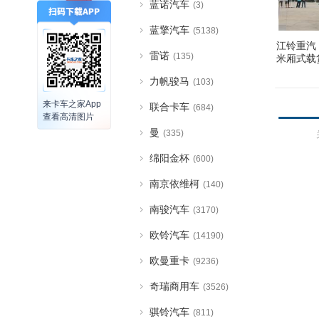
蓝诺汽车
(3)
蓝擎汽车
(5138)
江铃重汽 威
雷诺
(135)
米厢式载
力帆骏马
(103)
来卡车之家App
联合卡车
(684)
查看高清图片
曼
(335)
绵阳金杯
(600)
南京依维柯
(140)
南骏汽车
(3170)
欧铃汽车
(14190)
欧曼重卡
(9236)
奇瑞商用车
(3526)
骐铃汽车
(811)