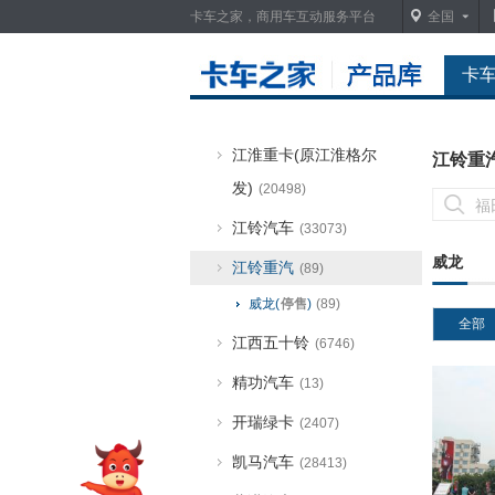
卡车之家，商用车互动服务平台
全国
江淮星锐
(258)
卡
江淮运多多
(3908)
江淮征程
(998)
江淮重卡(原江淮格尔
江铃重
发)
(20498)
江铃汽车
(33073)
威龙
江铃重汽
(89)
威龙(
停售
)
(89)
全部
江西五十铃
(6746)
精功汽车
(13)
开瑞绿卡
(2407)
凯马汽车
(28413)