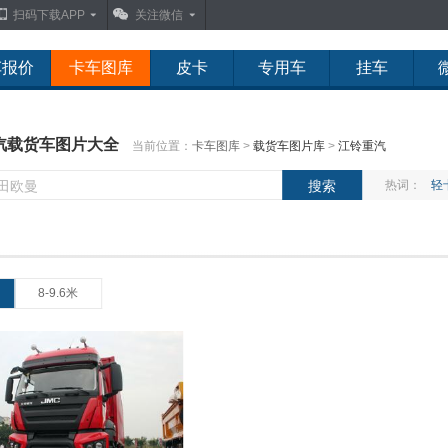
扫码下载APP
关注微信
车报价
卡车图库
皮卡
专用车
挂车
汽载货车图片大全
当前位置：
卡车图库
>
载货车图片库
>
江铃重汽
热词：
轻
8-9.6米