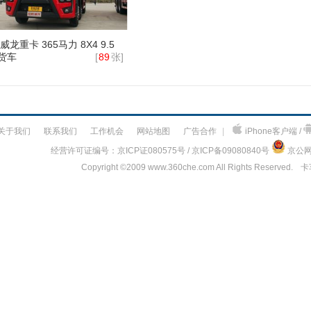
龙重卡 365马力 8X4 9.5
货车
[
89
张]
关于我们
联系我们
工作机会
网站地图
广告合作
|
iPhone客户端 /
经营许可证编号：京ICP证080575号 / 京ICP备09080840号
京公网安
Copyright ©
2009 www.360che.com All Rights Reserved.
卡