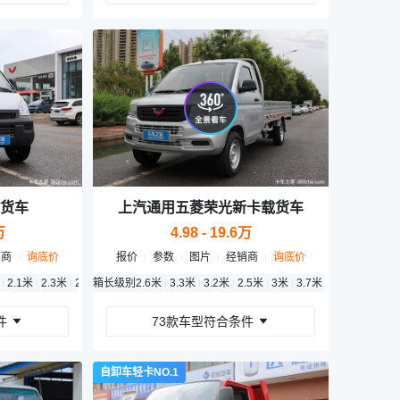
货车
上汽通用五菱荣光新卡载货车
万
4.98 - 19.6万
销商
询底价
报价
参数
图片
经销商
询底价
2.1米
2.3米
2.8米
箱长级别
1.9米
2.6米
2.5米
3.3米
2.9米
3.2米
2.5米
3米
3.7米
2.3米
2.4米
件
73款车型符合条件
自卸车轻卡NO.1