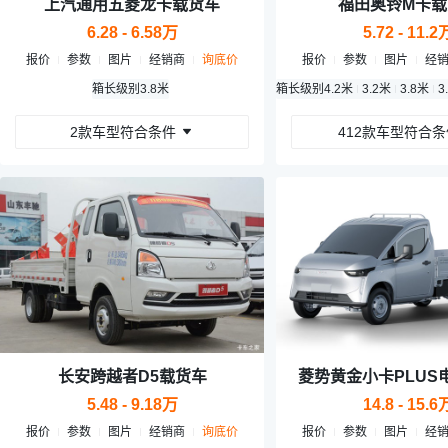
上汽通用五菱龙卡载货车
福田奥铃M卡载
6.28 - 6.58万
5.72 - 11.2
报价
参数
图片
经销商
询底价
报价
参数
图片
经
箱长级别
3.8米
箱长级别
4.2米
3.2米
3.8米
3
2款车型符合条件
412款车型符合条
长安跨越者D5载货车
菱势黄金小卡PLUS
5.48 - 9.18万
14.8 - 15.6
报价
参数
图片
经销商
询底价
报价
参数
图片
经