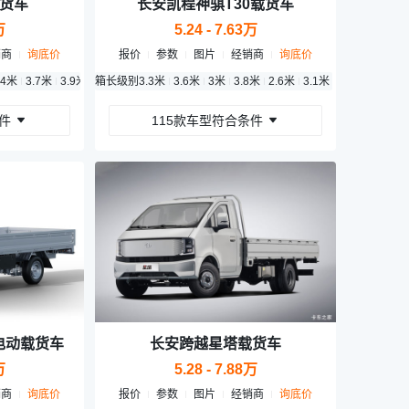
货车
长安凯程神骐T30载货车
万
5.24 - 7.63万
销商
询底价
报价
参数
图片
经销商
询底价
.4米
3.7米
3.9米
2.7米
箱长级别
3.5米
3.3米
3.6米
3.6米
3.1米
3米
3.8米
2.6米
3.1米
3.01米
件
115款车型符合条件
电动载货车
长安跨越星塔载货车
万
5.28 - 7.88万
销商
询底价
报价
参数
图片
经销商
询底价