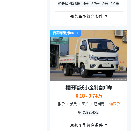
箱长级别
3.6米
4米
2.7米
3米
3.9米
98款车型符合条件
自卸车微卡NO.1
福田瑞沃小金刚自卸车
6.18 - 9.74万
报价
参数
图片
经销商
询底价
驱动形式
4X2
38款车型符合条件