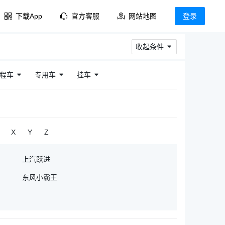
下载App
官方客服
网站地图
登录
收起条件
程车
专用车
挂车
X
Y
Z
上汽跃进
东风小霸王