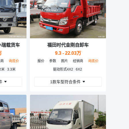
小瑞载货车
福田时代金刚自卸车
万
9.3 - 22.03万
销商
询底价
报价
参数
图片
经销商
询底价
.2米
3.3米
驱动形式
4X2
6X2
件
1款车型符合条件