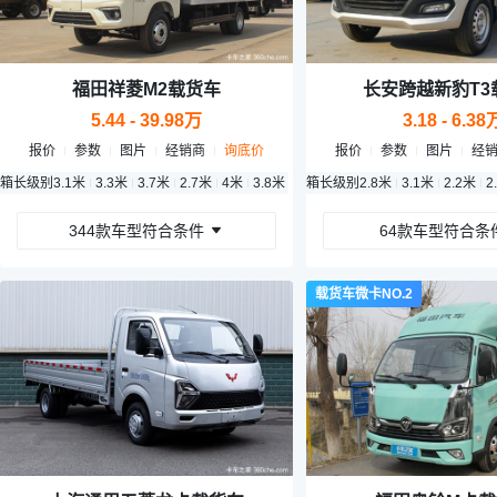
福田祥菱M2载货车
长安跨越新豹T3
5.44 - 39.98万
3.18 - 6.38
报价
参数
图片
经销商
询底价
报价
参数
图片
经
电
箱长级别
55.64度电
3.1米
3.3米
3.7米
2.7米
4米
3.8米
3.4米
箱长级别
4.1米
2.8米
3.2米
3.1米
3.6米
2.2米
3.9米
2
344款车型符合条件
64款车型符合条
载货车微卡NO.2