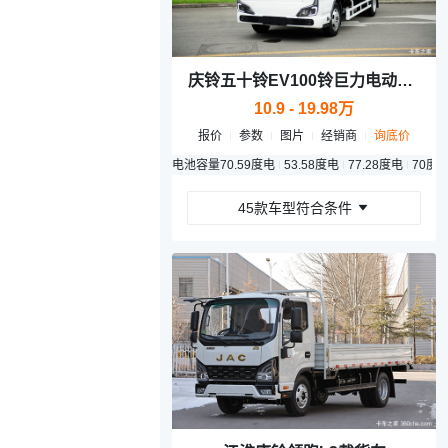
庆铃五十铃EV100铃巨力电动载货车
10.9 - 19.98万
报价
参数
图片
经销商
询底价
电池容量
70.59度电
53.58度电
77.28度电
70度
45款车型符合条件