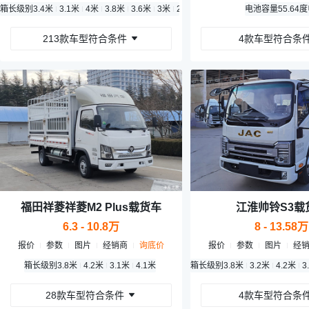
箱长级别
3.4米
3.1米
4米
3.8米
3.6米
3米
2.8米
3.7米
2.9米
电池容量
3.9米
55.64
213款车型符合条件
4款车型符合条
福田祥菱祥菱M2 Plus载货车
江淮帅铃S3载
6.3 - 10.8万
8 - 13.58万
报价
参数
图片
经销商
询底价
报价
参数
图片
经
箱长级别
3.8米
4.2米
3.1米
4.1米
箱长级别
3.8米
3.2米
4.2米
3
28款车型符合条件
4款车型符合条