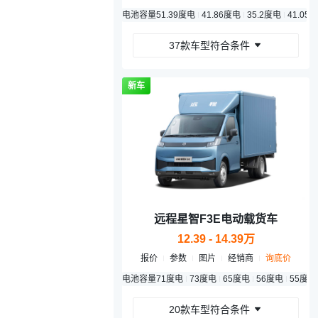
电池容量
51.39度电
41.86度电
35.2度电
41.05
37款车型符合条件
新车
远程星智F3E电动载货车
12.39 - 14.39万
报价
参数
图片
经销商
询底价
电池容量
71度电
73度电
65度电
56度电
55度电
20款车型符合条件