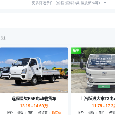
更多筛选条件（价格 燃料种类 排放标准等）
261
新车
远程星智F5E电动载货车
上汽跃进大拿T3电
13.19 - 14.69万
11.79 - 17.
报价
参数
图片
经销商
询底价
报价
参数
图片
经