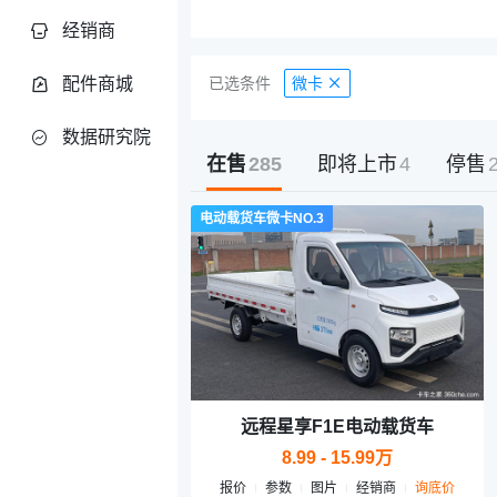
经销商
配件商城
已选条件
微卡
数据研究院
在售
285
即将上市
4
停售
电动载货车微卡NO.3
远程星享F1E电动载货车
8.99 - 15.99万
报价
参数
图片
经销商
询底价