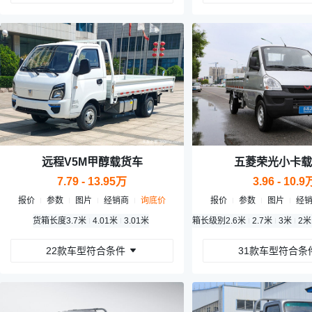
远程V5M甲醇载货车
五菱荣光小卡载
7.79 - 13.95万
3.96 - 10.9
报价
参数
图片
经销商
询底价
报价
参数
图片
经
货箱长度
3.7米
4.01米
3.01米
箱长级别
2.6米
2.7米
3米
2米
22款车型符合条件
31款车型符合条