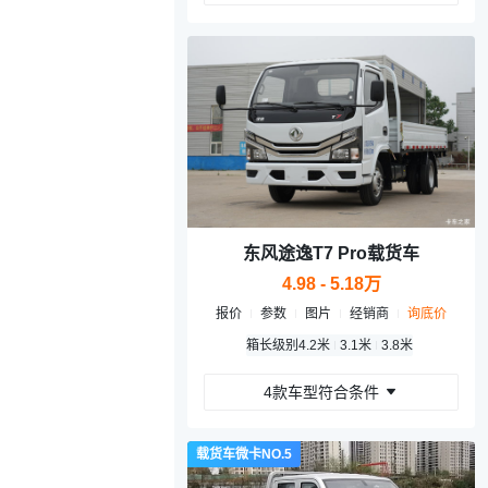
东风途逸T7 Pro载货车
4.98 - 5.18万
报价
参数
图片
经销商
询底价
箱长级别
4.2米
3.1米
3.8米
4款车型符合条件
载货车微卡NO.5