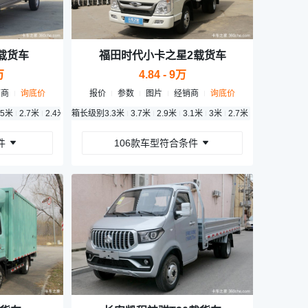
载货车
福田时代小卡之星2载货车
万
4.84 - 9万
销商
询底价
报价
参数
图片
经销商
询底价
.5米
4.2米
2.7米
2.6米
2.4米
3米
2.1米
箱长级别
3米
3.3米
2.6米
3.7米
2.3米
2.9米
2.9米
3.1米
2.71米
3米
3.3米
2.7米
2.5米
2.6米
件
106款车型符合条件