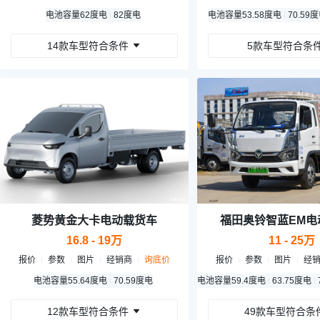
度电
38.7度电
电池容量
46.08度电
62度电
53.58度电
82度电
32.14度电
45.15度电
电池容量
53.58度电
70.59
14款车型符合条件
5款车型符合条
菱势黄金大卡电动载货车
福田奥铃智蓝EM电
16.8 - 19万
11 - 25万
报价
参数
图片
经销商
询底价
报价
参数
图片
经
电池容量
55.64度电
70.59度电
电池容量
59.4度电
63.75度电
12款车型符合条件
49款车型符合条