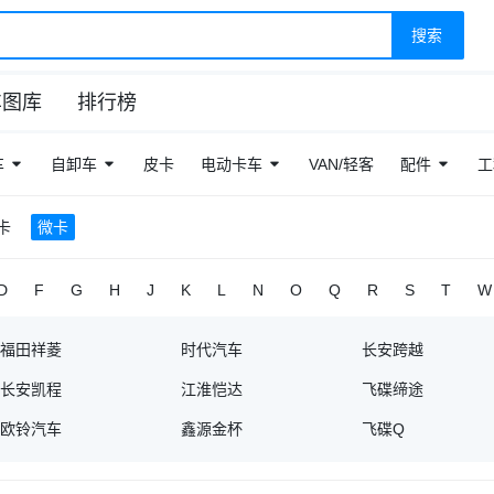
搜索
车图库
排行榜
车
自卸车
皮卡
电动卡车
VAN/轻客
配件
工
卡
微卡
D
F
G
H
J
K
L
N
O
Q
R
S
T
W
福田祥菱
时代汽车
长安跨越
长安凯程
江淮恺达
飞碟缔途
欧铃汽车
鑫源金杯
飞碟Q