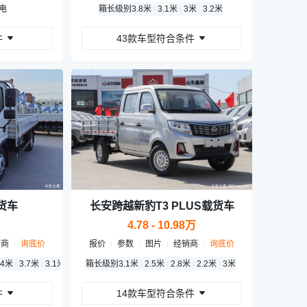
度电
箱长级别
3.8米
3.1米
3米
3.2米
件
43款车型符合条件
货车
长安跨越新豹T3 PLUS载货车
4.78 - 10.98万
销商
询底价
报价
参数
图片
经销商
询底价
.4米
3.7米
3.1米
3.5米
箱长级别
3.9米
3.1米
2.5米
2.8米
2.2米
3米
件
14款车型符合条件