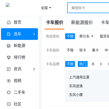
全国
微卡卡车报价
首页
卡车报价
新能源报价
卡
选车
用途类别
不限
牵引车
载货
新能源
卡车级别
不限
轻卡
重卡
中
排行榜
卡车品牌
不限
热门
B
C
资讯
上汽通用五菱
视频
东风途逸
二手车
东风小康
社区