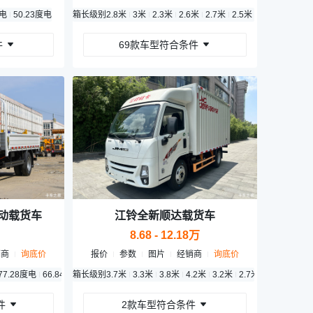
度电
50.23度电
箱长级别
2.8米
3米
2.3米
2.6米
2.7米
2.5米
2.2米
2.4米
件
69款车型符合条件
动载货车
江铃全新顺达载货车
8.68 - 12.18万
销商
询底价
报价
参数
图片
经销商
询底价
77.28度电
66.84度电
箱长级别
81.59度电
3.7米
50.38度电
3.3米
3.8米
71.63度电
4.2米
3.2米
100.27度电
2.7米
件
2款车型符合条件