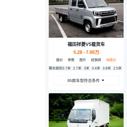
福田祥菱V5载货车
5.28 - 7.99万
报价
参数
图片
经销商
询底价
箱长级别
3.7米
2.7米
3米
3.4米
3.8米
2.5米
3
85款车型符合条件