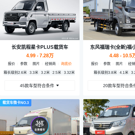
长安凯程星卡PLUS载货车
东风福瑞卡(全新)福
4.99 - 7.28万
4.48 - 10.5
报价
参数
图片
经销商
询底价
报价
参数
图片
经
.2米
箱长级别
2.6米
3.3米
3.2米
2.5米
3.32米
箱长级别
3.8米
4.1米
3
45款车型符合条件
20款车型符合条
载货车微卡NO.3