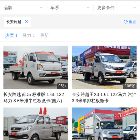
品牌
车系
更多条件
长安跨越
重置
热度
马力
最新
95张
108张
长安跨越者D5 标准版 1.6L 122
长安跨越王X3 1.6L 122马力 汽油
马力 3.6米排半栏板微卡(国六)
3.3米单排栏板微卡