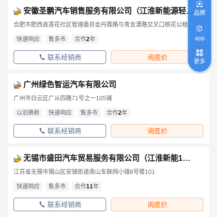
安徽圣鹏汽车销售服务有限公司（江淮新能源轻卡）
品牌
合肥市肥西县莲花社区管理委员会丹霞路与青龙潭路交叉口桃花公租
app
快速响应
售多市
合作
2
年
联系经销商
询底价
更多
广州绿色智运汽车有限公司
广州市白云区广从四路71号之一105铺
以旧换新
快速响应
售多市
合作
2
年
联系经销商
询底价
无锡市盛田汽车贸易服务有限公司（江淮新能1号）
江苏省无锡市锡山区安镇街道南山车联网小镇8号楼101
快速响应
售多市
合作
11
年
联系经销商
询底价