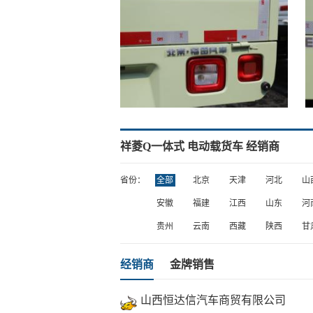
祥菱Q一体式 电动载货车 经销商
省份：
全部
北京
天津
河北
山
安徽
福建
江西
山东
河
贵州
云南
西藏
陕西
甘
经销商
金牌销售
山西恒达信汽车商贸有限公司