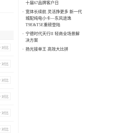
十届67品牌客户日
宁德时代「轮迹“芯”生
宽体长续航 灵活挣更多 新一代
活」
城配纯电小卡—东风途逸
T9E&T5E重磅登陆
宁德时代天行II 轻商全场景解
决方案
对比
扬光接单王 高效大比拼
对比
对比
对比
对比
对比