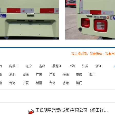
我是经销商，我要报价，我要出
西
内蒙古
辽宁
吉林
黑龙江
上海
江苏
浙江
南
湖北
湖南
广东
广西
海南
重庆
四川
肃
青海
宁夏
新疆
台湾
香港
澳门
王氏明星汽贸(成都)有限公司（福田祥菱）