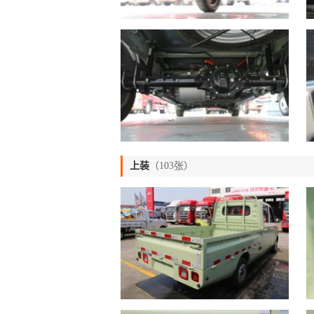
上装
（103张）