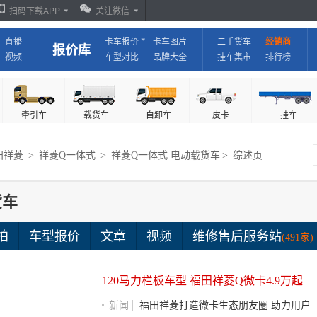
扫码下载APP
关注微信
直播
卡车报价
卡车图片
二手货车
经销商
报价库
视频
车型对比
品牌大全
挂车集市
排行榜
牵引车
载货车
自卸车
皮卡
挂车
田祥菱
>
祥菱Q一体式
>
祥菱Q一体式 电动载货车
>
综述页
货车
拍
车型报价
文章
视频
维修售后服务站
(491家)
120马力栏板车型 福田祥菱Q微卡4.9万起
新闻
福田祥菱打造微卡生态朋友圈 助力用户