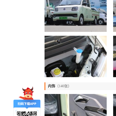
内饰
（140张）