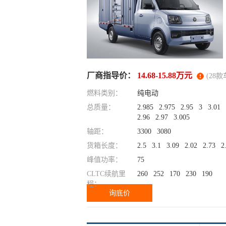
厂商指导价：
14.68-15.88万元
(28款
燃料类别：
纯电动
总质量：
2.985
2.975
2.95
3
3.01
2.96
2.97
3.005
轴距：
3300
3080
货箱长度：
2.5
3.1
3.09
2.02
2.73
2
峰值功率：
75
CLTC续航里
260
252
170
230
190
程：
询底价