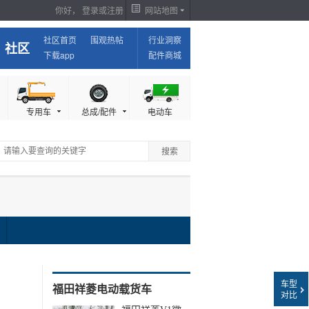
你好，
登录
或
注册
网站地图
社区首页
围观热帖
行业洞察
社区
下载app
配件商城
专用车
总成/配件
电动车
车型
福田祥菱电动载货车
对比