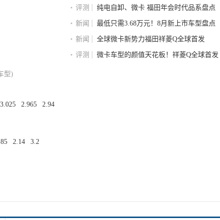
评测
纯电自卸、微卡 福田年会时代品系盘点
新闻
最低只需3.68万元！8月新上市车型盘点
新闻
全球微卡新势力福田祥菱Q全球首发
评测
微卡车型的颜值天花板！祥菱Q全球首发
车型)
3.025
2.965
2.94
.85
2.14
3.2