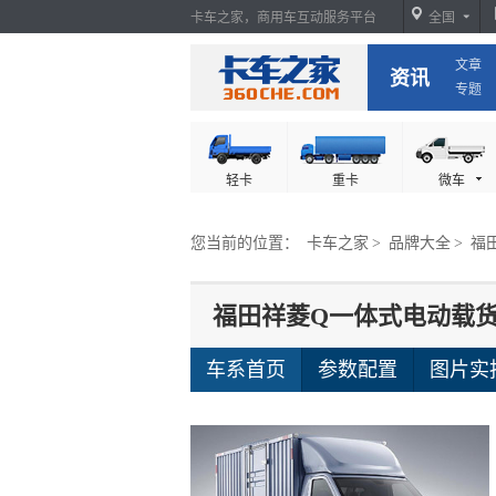
卡车之家，商用车互动服务平台
全国
文章
卡车之家
资讯
专题
轻卡
重卡
微车
您当前的位置：
卡车之家
>
品牌大全
>
福
福田祥菱Q一体式电动载
车系首页
参数配置
图片实