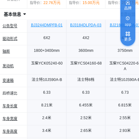
22.76万元
15.00万元
25.87万元
指导价：
指导价：
指导价：
品牌
基本信息
参数纠错
app
BJ3244DMPFB-01
BJ3184DLPDA-03
BJ2184VKPFA-0
公告型号
6X2
4X2
4X4
驱动形式
更多
1800+3400mm
3600mm
3750mm
轴距
玉柴YCK05240-60
玉柴YCS04160-68
玉柴YCS04220-6
发动机
A
法士特10JS90A-B
法士特8档
法士特10JS90A-
变速箱
6.33
6.33
6.73
后桥速比
8.21米
6.455米
6.815米
车身长度
2.4米
2.52米
2.55米
车身宽度
3.4米
2.65米
2.93米
车身高度