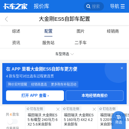
报价库
导航
搜索
大金刚ES5自卸车配置
回
综述
配置
图片
经销商
资讯
服务站
二手车
车型筛选
×
在 APP 里看大金刚ES5自卸车更方便
4 款车型可对比
选车过程更连贯
降价实时提醒
经销商直连
更多购车补贴活动
打开 APP 查看 ›
本地经销商报价
钉在左侧
钉在左侧
钉在左侧
共
4
款车
福田瑞沃 大金刚ES
福田瑞沃 大金刚ES
福田瑞沃 大金刚E
5 标载型 240马力 6
5 160马力 4X2 4.2
5 220马力 4X4 4.5
筛选
X2 5.6米自卸车
米自卸车
米自卸车
仅看差异