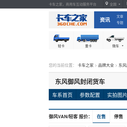
卡车之家，商用车互动服务平台
全国
文章
卡车之家
资讯
专题
轻卡
重卡
微车
您的当前位置：
卡车之家
>
品牌大全
>
东风
东风御风封闭货车
车系首页
参数配置
实拍图
御风VAN/轻客 报价：
在售
停售