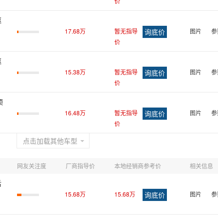
价
驱
17.68万
暂无指导
图片
参
价
驱
15.38万
暂无指导
图片
参
价
顶
16.48万
暂无指导
图片
参
价
点击加载其他车型
网友关注度
厂商指导价
本地经销商参考价
相关信息
后
15.68万
15.68万
图片
参