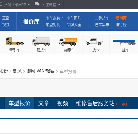
扫码下载APP
关注微信
直播
卡车报价
卡车图片
二手货车
经销商
报价库
视频
车型对比
品牌大全
挂车集市
排行榜
牵引车
载货车
自卸车
皮卡
挂车
股份
>
御风
>
御风 VAN/轻客
>
车型报价
片
车型报价
文章
视频
维修售后服务站
(1 家)