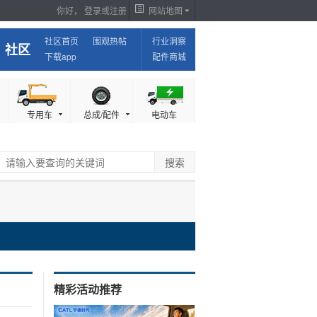
你好，
登录
或
注册
网站地图
社区首页
围观热帖
行业洞察
社区
下载app
配件商城
专用车
总成/配件
电动车
精彩活动推荐