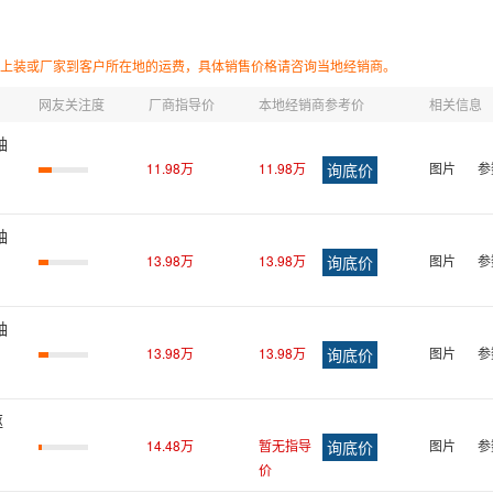
宁德时代「轮迹
活」
上装或厂家到客户所在地的运费，具体销售价格请咨询当地经销商。
网友关注度
厂商指导价
本地经销商参考价
相关信息
轴
11.98万
11.98万
图片
参
轴
13.98万
13.98万
图片
参
轴
13.98万
13.98万
图片
参
驱
14.48万
暂无指导
图片
参
价