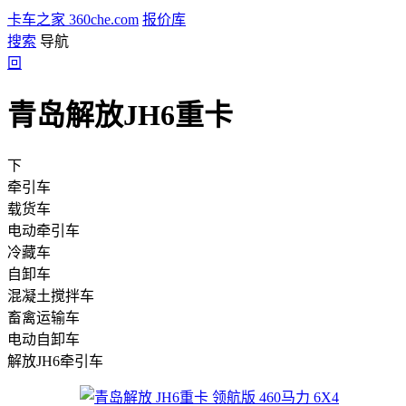
卡车之家 360che.com
报价库
搜索
导航
回
青岛解放JH6重卡
下
牵引车
载货车
电动牵引车
冷藏车
自卸车
混凝土搅拌车
畜禽运输车
电动自卸车
解放JH6牵引车