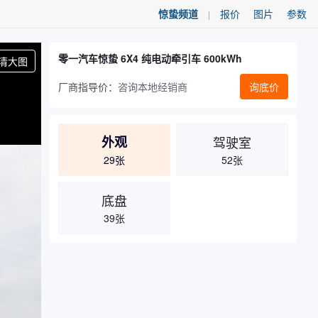
惊蛰频道
报价
图片
参数
|
零一汽车惊蛰 6X4 纯电动牵引车 600kWh
清大图
厂商指导价：
咨询本地经销商
询底价
外观
驾驶室
29张
52张
底盘
39张