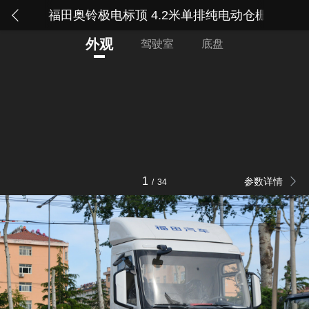
福田奥铃极电标顶 4.2米单排纯电动仓栅式轻卡 宁
回
外观
驾驶室
底盘
1
参数详情
/
34