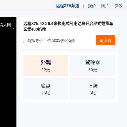
远程X7E频道
报价
图片
参数
|
远程X7E 4X2 9.6米换电式纯电动翼开启厢式载货车
清大图
玄武403kWh
厂商指导价：
咨询本地经销商
询底价
外观
驾驶室
22张
30张
底盘
上装
26张
3张