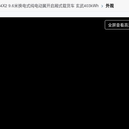
 4X2 9.6米换电式纯电动翼开启厢式载货车 玄武403kWh
>
外观
全屏查看高