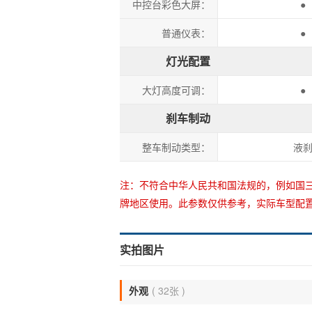
中控台彩色大屏：
●
普通仪表：
●
灯光配置
大灯高度可调：
●
刹车制动
整车制动类型：
液
注：不符合中华人民共和国法规的，例如国三
牌地区使用。此参数仅供参考，实际车型配
实拍图片
外观
( 32张 )