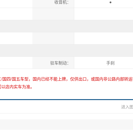
收音机：
●
刹
驻车制动：
手刹
/国四/国五车型，国内已经不能上牌，仅供出口，或国内非公路内部转运
置以店内实车为准。
进入图