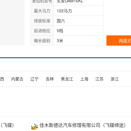
发动机型号
东安DAM16KL
最大马力
122马力
排放标准
国六
前进档位
5档
询底
箱长级别
3米
西
内蒙古
辽宁
吉林
黑龙江
上海
江苏
浙江
（飞碟）
佳木斯德达汽车修理有限公司（飞碟缔途）