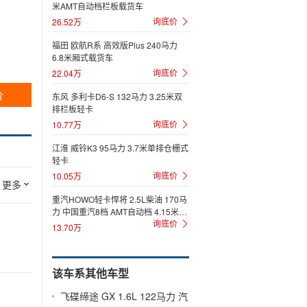
米AMT自动档栏板载货车
询底价
26.52万
福田 欧航R系 高效版Plus 240马力
6.8米厢式载货车
询底价
22.04万
价
东风 多利卡D6-S 132马力 3.25米双
排栏板轻卡
询底价
10.77万
江淮 威铃K3 95马力 3.7米单排仓栅式
轻卡
询底价
10.05万
更多
重汽HOWO轻卡悍将 2.5L柴油 170马
力 中国重汽8档 AMT自动档 4.15米单
询底价
排栏板轻卡
13.70万
该车系其他车型
飞碟缔途 GX 1.6L 122马力 汽