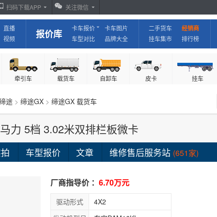
扫码下载APP
关注微信
直播
卡车报价
卡车图片
二手货车
经销商
报价库
视频
车型对比
品牌大全
挂车集市
排行榜
牵引车
载货车
自卸车
皮卡
挂车
缔途
>
缔途GX
>
缔途GX 载货车
22马力 5档 3.02米双排栏板微卡
实拍
车型报价
文章
维修售后服务站
(651家)
厂商指导价 ：
6.70万元
驱动形式
4X2