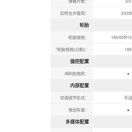
弹簧片数：
3/5
后桥允许载荷：
2335
轮胎
轮胎规格：
185/65R15
*轮胎规格(公制)：
185
操控配置
ABS防抱死：
●
内部配置
空调调节形式：
手
电动车窗：
●
多媒体配置