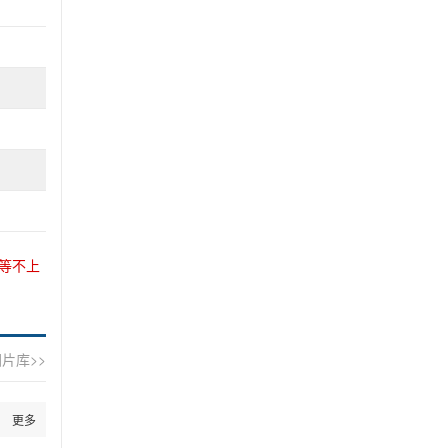
等不上
片库>>
更多