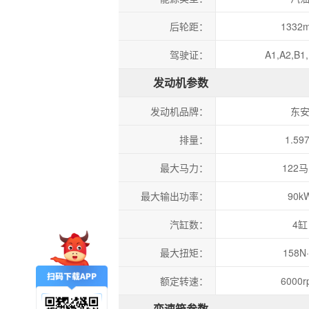
后轮距：
1332
驾驶证：
A1,A2,B1
发动机参数
发动机品牌：
东
排量：
1.59
最大马力：
122
最大输出功率：
90k
汽缸数：
4缸
最大扭矩：
158N
额定转速：
6000r
变速箱参数