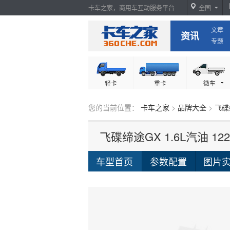
卡车之家，商用车互动服务平台
全国
文章
卡车之家
资讯
专题
轻卡
重卡
微车
您的当前位置：
卡车之家
>
品牌大全
>
飞碟
飞碟缔途GX 1.6L汽油 1
车型首页
参数配置
图片