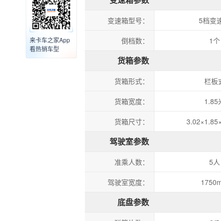
变速箱型号：
5档变
来卡车之家App
倒档数：
1个
看热销车型
货箱参数
货箱形式：
栏板
货箱宽度：
1.85
货箱尺寸：
3.02×1.85
驾驶室参数
准乘人数：
5人
驾驶室宽度：
1750
底盘参数