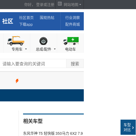
你好，
登录
或
注册
网站地图
我是经销商，我要报价，我要出现在这里
社区首页
围观热帖
行业洞察
社区
下载app
配件商城
专用车
总成/配件
电动车
相关车型
车型
对比
东风华神 T5 轻快版 350马力 6X2 7.9