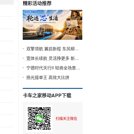
精彩活动推荐
“芯”生
双擎领航 翼启新程 东风柳汽第十届67品牌客户日
宽体长续航 灵活挣更多 新一代城配纯电小卡—东风途逸T9E&T5E重磅登陆
宁德时代天行II 轻商全场景解决方案
扬光接单王 高效大比拼
卡车之家移动APP下载
扫描关注微信