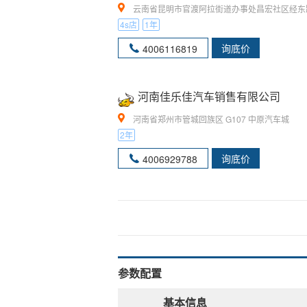
云南省昆明市官渡阿拉街道办事处昌宏社区经东路39号
4s店
1年
询底价
4006116819
河南佳乐佳汽车销售有限公司
河南省郑州市管城回族区 G107 中原汽车城
2年
询底价
4006929788
参数配置
基本信息