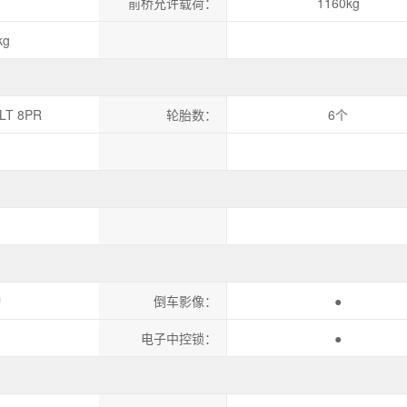
前桥允许载荷：
1160kg
kg
LT 8PR
轮胎数：
6个
动
倒车影像：
●
电子中控锁：
●