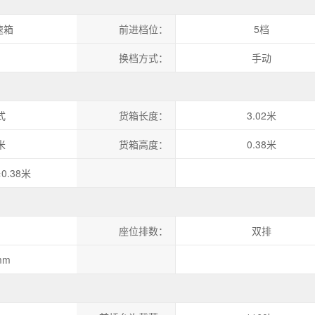
速箱
前进档位：
5档
换档方式：
手动
式
货箱长度：
3.02米
米
货箱高度：
0.38米
×0.38米
座位排数：
双排
mm