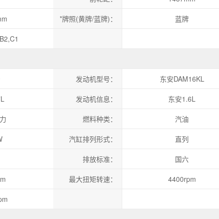
mm
*牌照(黄牌/蓝牌)：
蓝牌
,B2,C1
安
发动机型号：
东安DAM16KL
7L
发动机信息：
东安1.6L
马力
燃料种类：
汽油
W
汽缸排列形式：
直列
排放标准：
国六
·m
最大扭矩转速：
4400rpm
pm