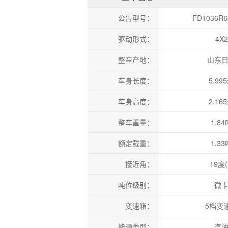
公告型号：
FD1036R6
驱动形式：
4X2
整车产地：
山东
车身长度：
5.99
车身高度：
2.16
整车重量：
1.84
额定载重：
1.33
接近角：
19度(
吨位级别：
微
变速箱：
5档变
能源类型：
汽