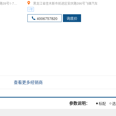
1-7号商铺
黑龙江省佳木斯市前进区安庆路396号飞碟汽车
1年
询底价
4006757820
查看更多经销商
参数说明：
标配
选