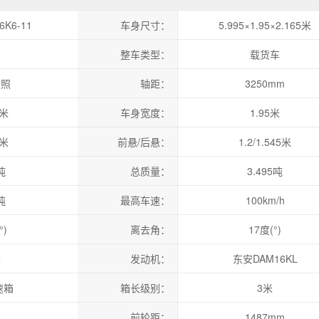
6K6-11
车身尺寸：
5.995×1.95×2.165米
整车类型：
载货车
宁德时代「轮迹
活」
日照
轴距：
3250mm
5米
车身宽度：
1.95米
5米
前悬/后悬：
1.2/1.545米
吨
总质量：
3.495吨
吨
最高车速：
100km/h
°)
离去角：
17度(°)
卡
发动机：
东安DAM16KL
速箱
箱长级别：
3米
油
前轮距：
1487mm