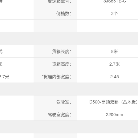
特
变速箱型号：
8JS85TE-C
倒档数：
2个
动
式
货箱长度：
8米
米
货箱高度：
2.7米
2.7米
*货厢内部宽度：
2.45
驾驶室：
D560-高顶双卧（凸地板
半
驾驶室宽度：
2200mm