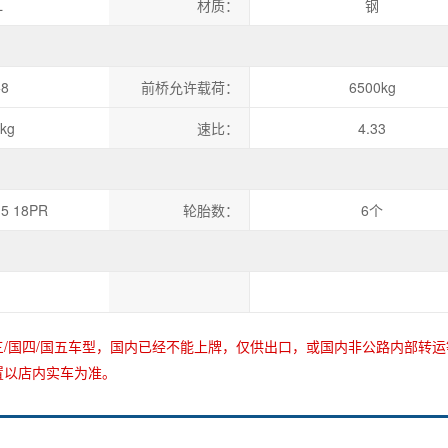
L
材质：
钢
+8
前桥允许载荷：
6500kg
kg
速比：
4.33
.5 18PR
轮胎数：
6个
/国四/国五车型，国内已经不能上牌，仅供出口，或国内非公路内部转运
置以店内实车为准。