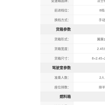
变速箱品牌：
法士
前进档位：
8档
换档方式：
手
货箱参数
货箱形式：
翼展
货箱宽度：
2.45
货箱尺寸：
8×2.45×
驾驶室参数
准乘人数：
2人
座位排数：
排
燃料箱