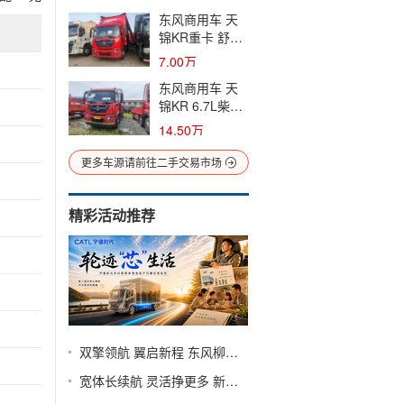
载货车(高顶)(国
东风商用车 天
五) 单桥 康明斯
锦KR重卡 舒适
二手载货车 黄
版 220马力 4X2
牌
7.00万
8米厢式载货车
东风商用车 天
(国五) 单桥 康
锦KR 6.7L柴油
明斯二手载货车
260马力 6X2 法
黄牌
14.50万
士特9档 9.8米
栏板载货车(国
更多车源请前往二手交易市场
六) 前四后四 康
明斯二手载货车
精彩活动推荐
黄牌
“芯”生
双擎领航 翼启新程 东风柳汽第十届67品牌客户日
宽体长续航 灵活挣更多 新一代城配纯电小卡—东风途逸T9E&T5E重磅登陆