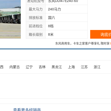
发动机型号
东风DDi47E240-60
最大马力
240马力
排放标准
国六
前进档位
8档
询底
箱长级别
8米
东风商用车，卡车之家客户尊享礼 限时享
西
内蒙古
辽宁
吉林
黑龙江
上海
江苏
浙江
查看更多经销商