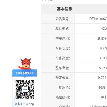
基本信息
公告型号：
DFH5180X
驱动形式：
4X2
整车产地：
湖北
车身长度：
9.9
车身高度：
3.94
整车重量：
8.05
额定载重：
9.75
接近角：
16度(
吨位级别：
中
来卡车之家App
变速箱：
法士特8JS8