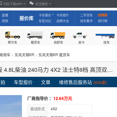
扫码下载APP
关注微信
直播
卡车报价
卡车图片
二手货车
经销商
报价库
视频
车型对比
品牌大全
挂车集市
排行榜
牵引车
载货车
自卸车
皮卡
挂车
商用车
>
东风天锦KR
>
东风天锦KR 载货车
东风商用车 天锦KR 精英版 4.8L柴油 240马力 4X2 法士特8档 高顶双卧 8米翼展式载货车
实拍
车型报价
文章
维修售后服务站
(939家)
厂商指导价 ：
12.64万元
驱动形式
4X2