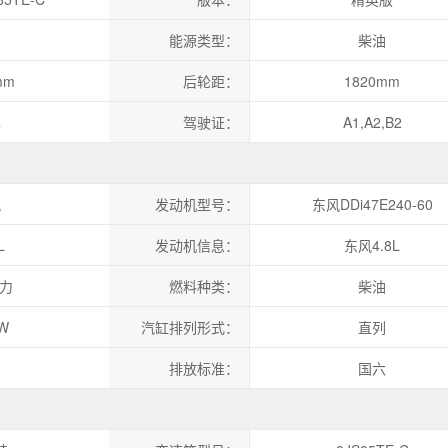
能源类型：
柴油
mm
后轮距：
1820mm
牌
驾驶证：
A1,A2,B2
风
发动机型号：
东风DDi47E240-60
L
发动机信息：
东风4.8L
马力
燃料种类：
柴油
kW
汽缸排列形式：
直列
排放标准：
国六