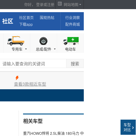
你好，
登录
或
注册
网站地图
我是经销商，我要报价，我要出现在这里
社区首页
围观热帖
行业洞察
社区
下载app
配件商城
专用车
总成/配件
电动车
查看3款相近车型
相关车型
车型
对比
重汽HOWO悍将 2.5L柴油 180马力 中