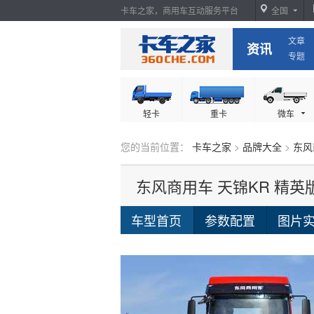
卡车之家，商用车互动服务平台
全国
文章
卡车之家
资讯
专题
轻卡
重卡
微车
您的当前位置：
卡车之家
>
品牌大全
>
东风
车型首页
参数配置
图片