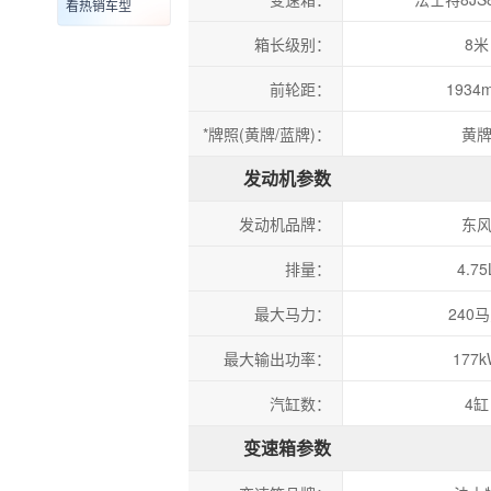
看热销车型
箱长级别：
8米
前轮距：
1934
*牌照(黄牌/蓝牌)：
黄
发动机参数
发动机品牌：
东
排量：
4.75
最大马力：
240
最大输出功率：
177
汽缸数：
4缸
变速箱参数