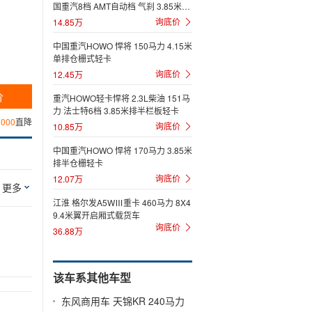
国重汽8档 AMT自动档 气刹 3.85米排
半仓栅式轻卡
询底价
14.85万
中国重汽HOWO 悍将 150马力 4.15米
单排仓栅式轻卡
询底价
12.45万
价
重汽HOWO轻卡悍将 2.3L柴油 151马
力 法士特6档 3.85米排半栏板轻卡
1000
直降
询底价
10.85万
中国重汽HOWO 悍将 170马力 3.85米
排半仓栅轻卡
询底价
12.07万
更多
江淮 格尔发A5WⅢ重卡 460马力 8X4
9.4米翼开启厢式载货车
询底价
36.88万
该车系其他车型
东风商用车 天锦KR 240马力