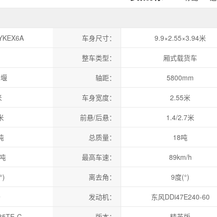
YKEX6A
车身尺寸：
9.9×2.55×3.94米
整车类型：
厢式载货车
十堰
轴距：
5800mm
米
车身宽度：
2.55米
米
前悬/后悬：
1.4/2.7米
吨
总质量：
18吨
宁德时代「轮迹
5吨
最高车速：
89km/h
活」
°)
离去角：
9度(°)
卡
发动机：
东风DDi47E240-60
5TE-C
版本：
精英版