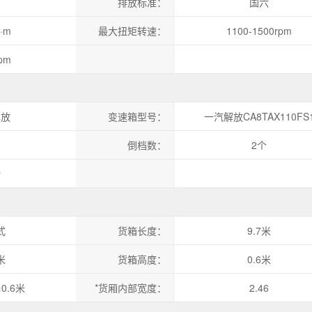
排放标准：
国六
·m
最大扭矩转速：
1100-1500rpm
pm
解放
变速箱型号：
一汽解放CA8TAX110FS
倒档数：
2个
动
式
货箱长度：
9.7米
米
货箱高度：
0.6米
×0.6米
*货厢内部宽度：
2.46