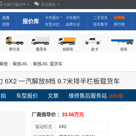
扫码下载APP
关注微信
直播
卡车报价
卡车图片
二手货车
经销商
报价库
视频
车型对比
品牌大全
挂车集市
排行榜
牵引车
载货车
自卸车
皮卡
挂车
解放
>
解放J6L
>
解放J6L 载货车
60马力 6X2 一汽解放8档 9.7米排半栏板载货车
实拍
车型报价
文章
维修售后服务站
(685家)
厂商指导价 ：
33.56万元
驱动形式
6X2