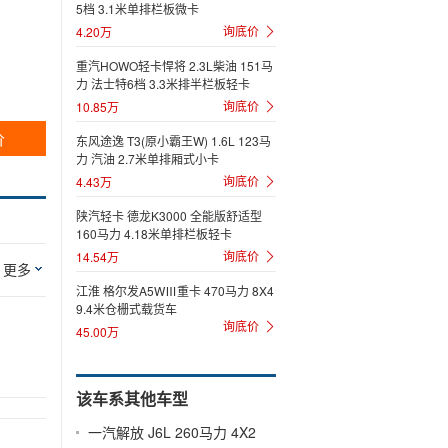
5档 3.1米单排栏板微卡
询底价
4.20万
重汽HOWO轻卡悍将 2.3L柴油 151马
力 法士特6档 3.3米排半栏板轻卡
询底价
10.85万
价
东风途逸 T3(原小霸王W) 1.6L 123马
力 汽油 2.7米单排厢式小卡
询底价
4.43万
陕汽轻卡 德龙K3000 全能版舒适型
160马力 4.18米单排栏板轻卡
询底价
14.54万
更多
江淮 格尔发A5WⅢ重卡 470马力 8X4
9.4米仓栅式载货车
询底价
45.00万
该车系其他车型
一汽解放 J6L 260马力 4X2