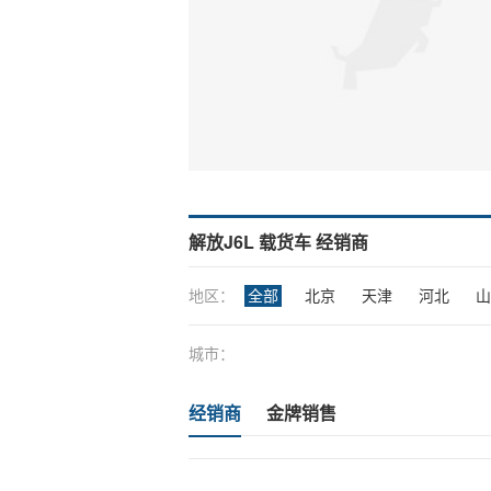
解放J6L 载货车 经销商
地区：
全部
北京
天津
河北
山
城市：
经销商
金牌销售