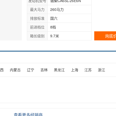
发动机型号
锡柴CA6SL-26E6N
最大马力
260马力
排放标准
国六
前进档位
8档
询底
箱长级别
9.7米
西
内蒙古
辽宁
吉林
黑龙江
上海
江苏
浙江
查看更多经销商