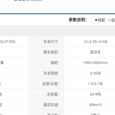
参数说明：
标配
选
2L6T3E6
车身尺寸：
12×2.55×3.6米
整车类型：
载货车
长春
轴距：
1900+5600mm
米
车身宽度：
2.55米
米
前悬/后悬：
1.4/3.1米
吨
总质量：
24.9吨
吨
最高车速：
89km/h