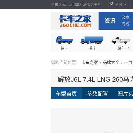
卡车之家，商用车互动服务平台
全国
文章
卡车之家
资讯
专题
轻卡
重卡
微车
您的当前位置：
卡车之家
>
品牌大全
>
一汽
解放J6L 7.4L LNG 2
车型首页
参数配置
图片