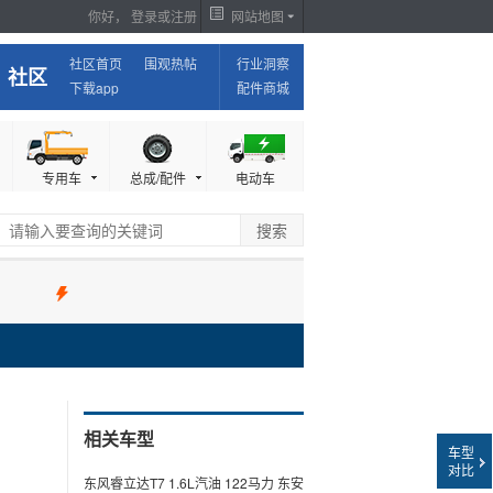
你好，
登录
或
注册
网站地图
我是经销商，我要报价，我要出现在这里
社区首页
围观热帖
行业洞察
社区
下载app
配件商城
专用车
总成/配件
电动车
相关车型
车型
对比
东风睿立达T7 1.6L汽油 122马力 东安