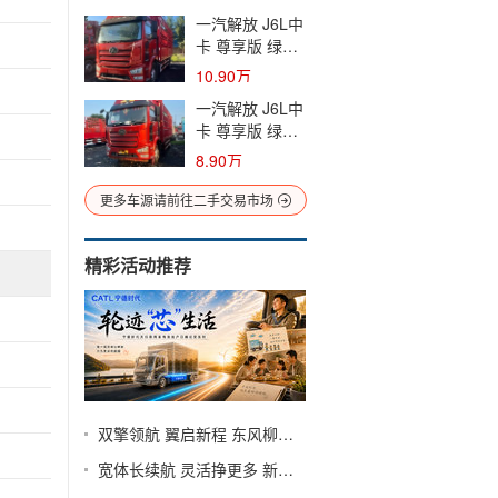
米仓栅式载货车
一汽解放 J6L中
(国六) 单桥 大
卡 尊享版 绿通
柴二手载货车
260马力 4X2
黄牌
10.90万
6.75米仓栅式载
一汽解放 J6L中
货车(国六) 单桥
卡 尊享版 绿通
大柴二手载货车
260马力 4X2
黄牌
8.90万
6.75米仓栅式载
货车(国六) 单桥
更多车源请前往二手交易市场
大柴二手载货车
黄牌
精彩活动推荐
“芯”生
双擎领航 翼启新程 东风柳汽第十届67品牌客户日
宽体长续航 灵活挣更多 新一代城配纯电小卡—东风途逸T9E&T5E重磅登陆