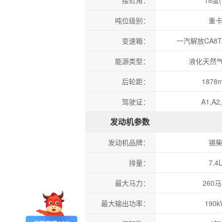
接近角：
18度(
吨位级别：
重
变速箱：
一汽解放CA8TA
能源类型：
液化天然气(
后轮距：
1878
驾驶证：
A1,A2
发动机参数
发动机品牌：
锡
排量：
7.4
最大马力：
260
最大输出功率：
190