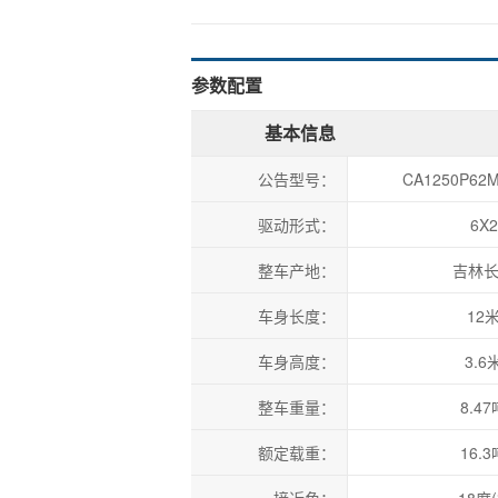
参数配置
基本信息
公告型号：
CA1250P62M
驱动形式：
6X2
整车产地：
吉林
车身长度：
12
车身高度：
3.6
整车重量：
8.47
额定载重：
16.3