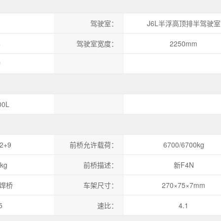
驾驶室：
J6L半浮高顶排半驾驶室
半
驾驶室宽度：
2250mm
动
00L
12+9
前桥允许载荷：
6700/6700kg
kg
前桥描述：
新F4N
冲焊桥
车架尺寸：
270×75×7mm
5
速比：
4.1