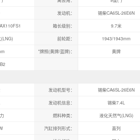
°)
离去角：
9度(°)
卡
发动机：
锡柴CA6SL-26E6N
X110FS1
箱长级别：
9.7米
LNG)
前轮距：
1943/1943mm
mm
*牌照(黄牌/蓝牌)：
黄牌
,B2
柴
发动机型号：
锡柴CA6SL-26E6N
宁德时代「轮迹
L
发动机信息：
锡柴7.4L
活」
马力
燃料种类：
液化天然气(LNG)
kW
汽缸排列形式：
直列