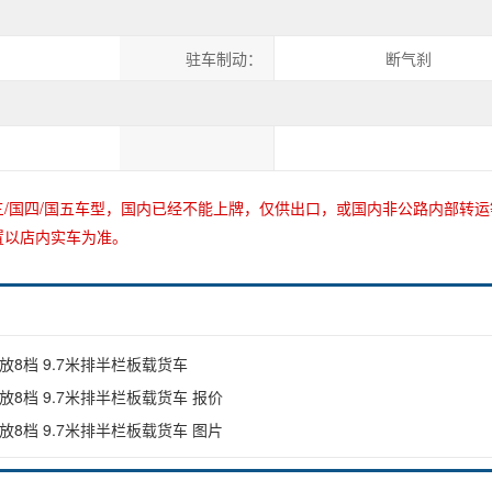
刹
驻车制动：
断气刹
/国四/国五车型，国内已经不能上牌，仅供出口，或国内非公路内部转运
置以店内实车为准。
一汽解放8档 9.7米排半栏板载货车
一汽解放8档 9.7米排半栏板载货车 报价
一汽解放8档 9.7米排半栏板载货车 图片