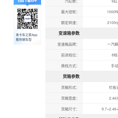
汽缸数：
6缸
最大扭矩：
1000N
额定转速：
2100r
变速箱参数
来卡车之家App
看热销车型
变速箱品牌：
一汽
前进档位：
8档
换档方式：
手
货箱参数
货箱形式：
栏板
货箱宽度：
2.46
货箱尺寸：
9.7×2.46