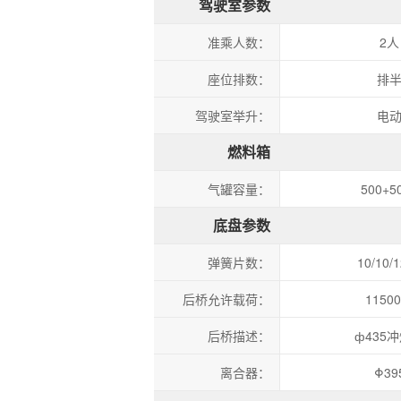
驾驶室参数
准乘人数：
2人
座位排数：
排
驾驶室举升：
电
燃料箱
气罐容量：
500+5
底盘参数
弹簧片数：
10/10/
后桥允许载荷：
11500
后桥描述：
ф435
离合器：
Φ39