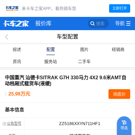
来卡车之家APP，看热销车型
立即打开
报价库
导航
搜索
车型配置
回
综述
配置
图片
经销商
资讯
服务站
二手车
中国重汽 汕德卡SITRAK G7H 330马力 4X2 9.6米AMT自
动档厢式载货车(液缓)
25.98万元
询底价
：
基本信息
ZZ5186XXYN711HF1
公告型号
筛选