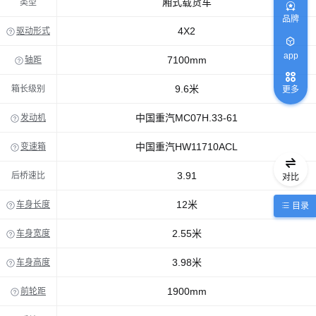
厢式载货车
类型
品牌
4X2
驱动形式
app
7100mm
轴距
9.6米
箱长级别
更多
中国重汽MC07H.33-61
发动机
中国重汽HW11710ACL
变速箱
3.91
后桥速比
对比
12米
车身长度
目录
2.55米
车身宽度
3.98米
车身高度
1900mm
前轮距