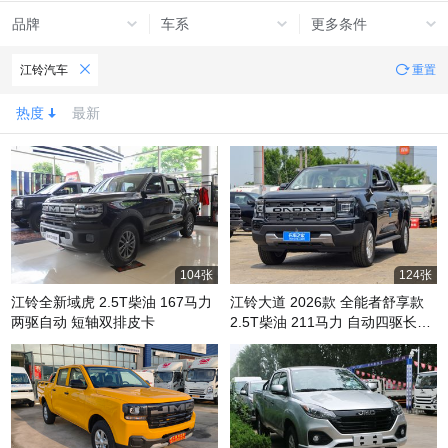
品牌
车系
更多条件
江铃汽车
重置
热度
最新
104张
124张
江铃全新域虎 2.5T柴油 167马力
江铃大道 2026款 全能者舒享款
两驱自动 短轴双排皮卡
2.5T柴油 211马力 自动四驱长轴
双排皮卡