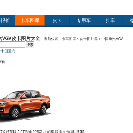
车报价
卡车图库
皮卡
专用车
挂车
报价
|
配件报价
车展图片
|
官方图片
汽VGV皮卡图片大全
当前位置：
卡车图库
>
皮卡图片库
>
中国重汽VGV
卡
中国重汽
报价
度
7X 精英版 2.0T汽油 225马力 前驱 双排皮卡(国...
[
6
张]