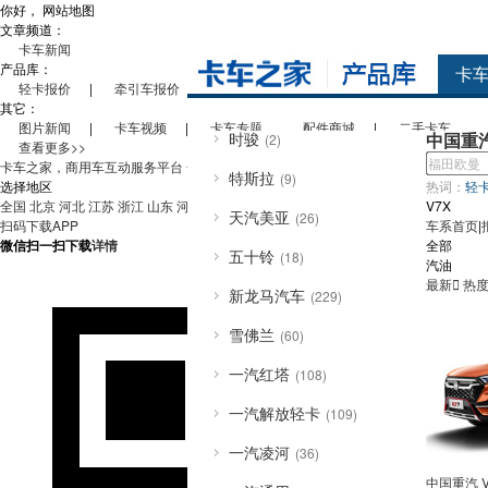
你好，
网站地图
庆铃五十铃
(3474)
文章频道：
卡车新闻
上汽大通
(923)
产品库：
卡
轻卡报价
|
牵引车报价
|
载货车报价
自卸车报价
|
专用车
上汽通用五菱
(103)
其它：
图片新闻
|
卡车视频
|
卡车专题
配件商城
|
二手卡车
时骏
中国重
(2)
查看更多>>
卡车之家，商用车互动服务平台
全国
特斯拉
(9)
选择地区
热词：
轻
全国
北京
河北
江苏
浙江
山东
河南
广东
上海
四川
重庆
山西
V7X
天汽美亚
(26)
扫码下载APP
车系首页
|
微信扫一扫下载
详情
全部
五十铃
(18)
汽油
最新

热
新龙马汽车
(229)
雪佛兰
(60)
一汽红塔
(108)
一汽解放轻卡
(109)
一汽凌河
(36)
中国重汽 V