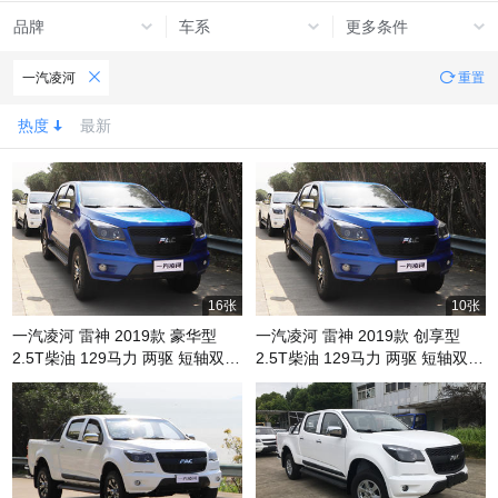
品牌
车系
更多条件
一汽凌河
重置
热度
最新
16张
10张
一汽凌河 雷神 2019款 豪华型
一汽凌河 雷神 2019款 创享型
2.5T柴油 129马力 两驱 短轴双排
2.5T柴油 129马力 两驱 短轴双排
皮卡
皮卡