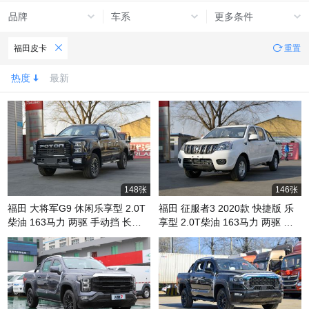
品牌
车系
更多条件
福田皮卡
重置
热度
最新
148张
146张
福田 大将军G9 休闲乐享型 2.0T
福田 征服者3 2020款 快捷版 乐
柴油 163马力 两驱 手动挡 长箱
享型 2.0T柴油 163马力 两驱 长
双排皮卡(国六)
箱双排皮卡(国六)