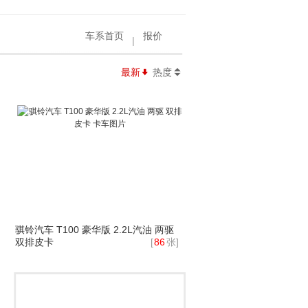
车系首页
报价
|
最新
热度

骐铃汽车 T100 豪华版 2.2L汽油 两驱
双排皮卡
[
86
张]