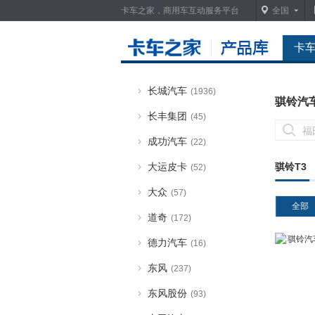
卡车之家，商用车互动服务平台
全国
北京越野
(3)
长安凯程
(2193)
卡
长安跨越
(140)
长城汽车
(1936)
骐铃汽
长丰集团
(45)
成功汽车
(22)
大运皮卡
骐铃T3
(52)
大众
(57)
全部
道奇
(172)
德力汽车
(16)
东风
(237)
东风股份
(93)