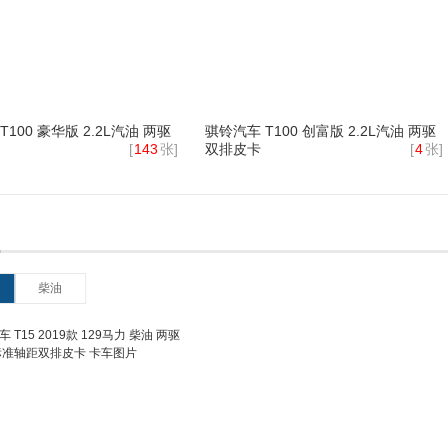
T100 豪华版 2.2L汽油 两驱
骐铃汽车 T100 创富版 2.2L汽油 两驱
[
143
张]
双排皮卡
[
4
张]
柴油