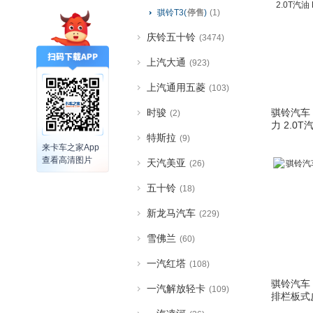
骐铃T3(
停售
)
(1)
庆铃五十铃
(3474)
上汽大通
(923)
上汽通用五菱
(103)
时骏
骐铃汽车 T
(2)
力 2.0T
特斯拉
(9)
来卡车之家App
查看高清图片
天汽美亚
(26)
五十铃
(18)
新龙马汽车
(229)
雪佛兰
(60)
一汽红塔
(108)
骐铃汽车 
一汽解放轻卡
(109)
排栏板式