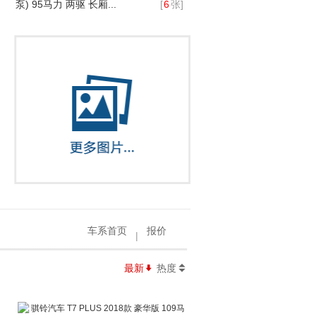
泵) 95马力 两驱 长厢...
[
6
张]
车系首页
报价
|
最新
热度
