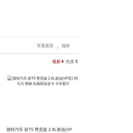
车系首页
报价
|
最新
热度

骐铃汽车 新T5 尊贵版 2.8L柴油(VP