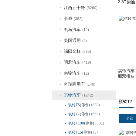
2.8T柴油 
江西五十铃
(6280)
卡威
(382)
凯马汽车
(12)
美国通用
(2)
绵阳金杯
(235)
明君汽车
(419)
骐铃汽车 
南骏汽车
(12)
厢双排皮
奇瑞商用车
(140)
骐铃汽车
(1242)
骐铃T7
骐铃T5(
停售
)
(338)
骐铃T7(
停售
)
(569)
全部
骐铃T100(
停售
)
(331)
骐铃T15(
停售
)
(3)