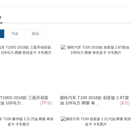
0
汽油
柴油
T100S 2018款 三面开创富
骐铃汽车 T100 2018款 创富版 2.8T柴
油 109马力 ...
[
77
张]
油 109马力 两驱 单...
[
3
张]