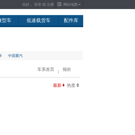
你好，
登录
或
注册
网站地图
微型车
低速载货车
配件库
卡
中国重汽
车系首页
报价
|
最新
热度
