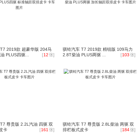
7 2019款 超豪华版 204马
骐铃汽车 T7 2019款 精锐版 109马力
汽油 PLUS四驱...
[
12
张]
2.8T柴油 PLUS两驱 ...
[
103
张]
T7 尊贵版 2.2L汽油 四驱 双
骐铃汽车 T7 尊贵版 2.8L柴油 两驱 双
皮卡
[
161
张]
排栏板式皮卡
[
184
张]