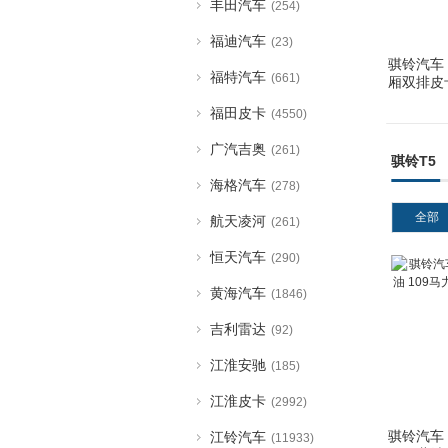
丰田汽车
(254)
福迪汽车
(23)
骐铃汽车 
福特汽车
(661)
厢双排皮
福田皮卡
(4550)
广汽吉奥
(261)
骐铃T5
海格汽车
(278)
全部
航天凌河
(261)
恒天汽车
(290)
黄海汽车
(1846)
吉利雷达
(92)
江淮安驰
(185)
江淮皮卡
(2992)
骐铃汽车 T
江铃汽车
(11933)