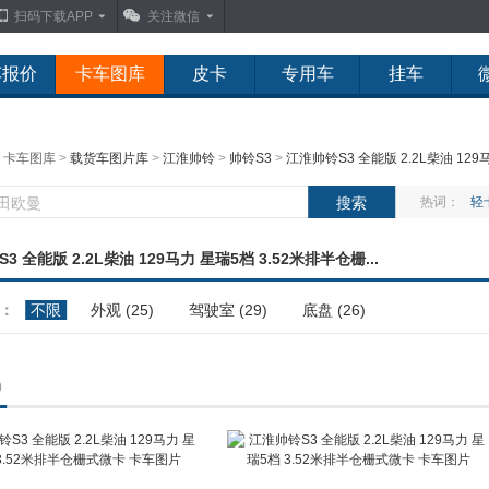
扫码下载APP
关注微信
车报价
卡车图库
皮卡
专用车
挂车
：
卡车图库
>
载货车图片库
>
江淮帅铃
>
帅铃S3
>
江淮帅铃S3 全能版 2.2L柴油 129马
热词：
轻
3 全能版 2.2L柴油 129马力 星瑞5档 3.52米排半仓栅...
：
不限
外观 (25)
驾驶室 (29)
底盘 (26)
)