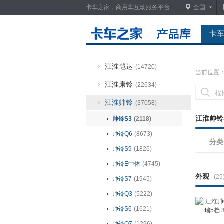
卡车之家，商用车互动服务平台
全国
江淮安驰
(14)
江淮德沃斯
(5515)
卡
江淮骏铃
(37830)
江淮恺达
(14720)
当前位置
江淮康铃
(22634)
江淮帅铃
(37058)
江淮帅铃S
帅铃S3
(2118)
帅铃Q6
(8673)
分类
帅铃S9
(1826)
帅铃E中体
(4745)
外观
(25
帅铃S7
(1945)
帅铃Q3
(5222)
帅铃S6
(1621)