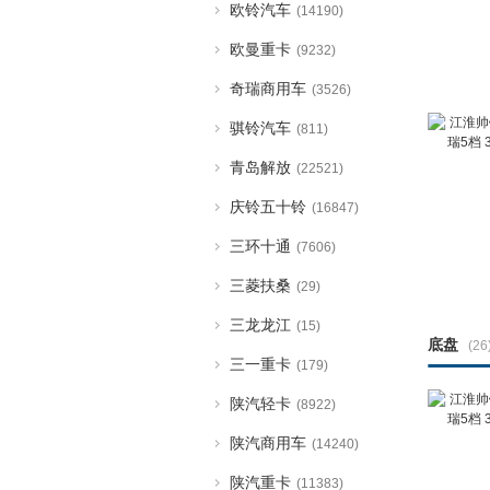
欧铃汽车
(14190)
欧曼重卡
(9232)
奇瑞商用车
(3526)
骐铃汽车
(811)
青岛解放
(22521)
庆铃五十铃
(16847)
三环十通
(7606)
三菱扶桑
(29)
三龙龙江
(15)
底盘
(26
三一重卡
(179)
陕汽轻卡
(8922)
陕汽商用车
(14240)
陕汽重卡
(11383)