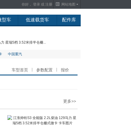
你好，
登录
或
注册
网站地图
微型车
低速载货车
配件库
力 星瑞5档 3.52米排半仓栅...
卡
中国重汽
|
|
车型首页
参数配置
报价
更多>>