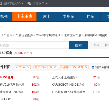
扫码下载APP
关注微信
车报价
卡车图库
皮卡
专用车
挂车
：
卡车图库
>
车展活动图库
>
2026年车展与活动
>
北京国际车展
>
新福特F-150猛禽
热词：
轻
150猛禽
共有
87
张图片
条件找图
2026年
北京国际车展
新福特F-150猛禽
清除全部
F-150猛禽
87
张
上汽大通 全新星际L
125
张
程V919 7座 纯电动
102
张
KARGOBOT INSIDE运输
80
张
通大拿M1 2026款
103
张
机器人
广汽领程T9 6X4 纯电动牵
118
张
7座纯电动轻客
NTX P10
66
张
引车 中创新航400kWh