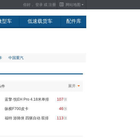
你好，
登录
或
注册
网站地图
微型车
低速载货车
配件库
卡
中国重汽
展开
条件
蓝擎·悦EH Pro 4.18米单排
107
张
纯电动厢式轻卡
纵横F700皮卡
46
张
福特 游骑侠 四驱自动 双排
113
张
皮卡