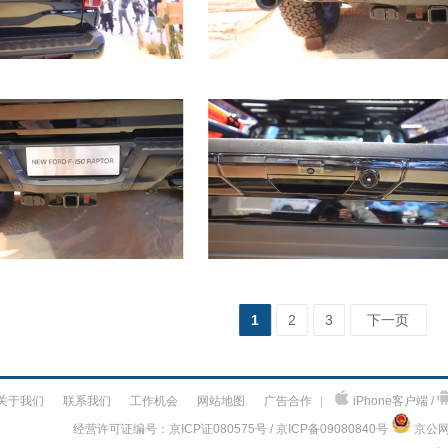
1
2
3
下一页
关于我们
联系我们
工作机会
网站地图
广告合作
|
iPhone客户端 /
经营许可证编号：京ICP证080575号 / 京ICP备09080840号
京公网安