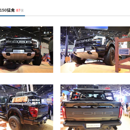
150猛禽
87
张