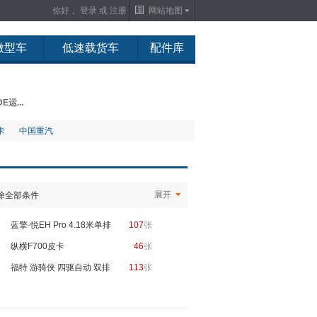
你好，
登录
或
注册
网站地图
微型车
低速载货车
配件库
E运...
卡
中国重汽
展开
除全部条件
蓝擎·悦EH Pro 4.18米单排
107
张
纯电动厢式轻卡
纵横F700皮卡
46
张
福特 游骑侠 四驱自动 双排
113
张
皮卡