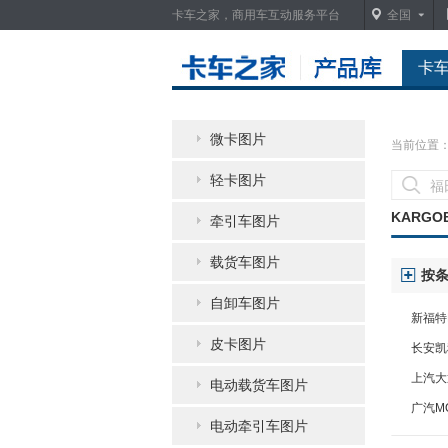
卡车之家，商用车互动服务平台
全国
卡
微卡图片
当前位置
轻卡图片
KARGO
牵引车图片
载货车图片
按
自卸车图片
新福特
皮卡图片
长安凯
轻客
上汽大
电动载货车图片
高顶 
广汽MO
电动牵引车图片