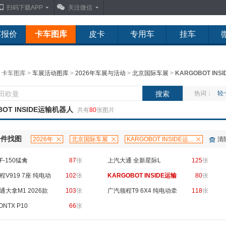
扫码下载APP
关注微信
车报价
卡车图库
皮卡
专用车
挂车
：
卡车图库
>
车展活动图库
>
2026年车展与活动
>
北京国际车展
>
KARGOBOT INSID
热词：
轻
BOT INSIDE运输机器人
共有
80
张图片
条件找图
2026年
北京国际车展
KARGOBOT INSIDE运...
清
F-150猛禽
87
张
上汽大通 全新星际L
125
张
程V919 7座 纯电动
102
张
KARGOBOT INSIDE运输
80
张
通大拿M1 2026款
103
张
机器人
广汽领程T9 6X4 纯电动牵
118
张
7座纯电动轻客
NTX P10
66
张
引车 中创新航400kWh