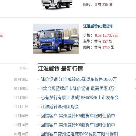
图片：
共有
330
张
江淮威铃K5载货车
万元
价格：
9.58-15.73万元
车型：
共有
157
款
图片：
共有
1710
张
江淮威铃 最新行情
更多>
降价促销 江淮威铃M6载货车仅售10.60万
01月16日
4款合规蓝牌轻卡降价促销 最高优惠3万!
01月08日
心有梦行有家江淮威铃M6常州上市发布会
11月28日
江淮威铃温州团购会
11月11日
回馈客户 常州威铃K5载货车限时促销中
11月06日
回馈客户 常州威铃K6载货车限时促销中
10月16日
回馈客户常州江淮威铃K8载货车限时促销
08月30日