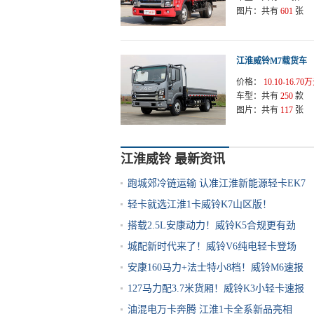
图片：
共有
601
张
江淮威铃M7载货车
价格：
10.10-16.70
车型：
共有
250
款
图片：
共有
117
张
江淮威铃 最新资讯
跑城郊冷链运输 认准江淮新能源轻卡EK7
轻卡就选江淮1卡威铃K7山区版！
搭载2.5L安康动力！威铃K5合规更有劲
城配新时代来了！威铃V6纯电轻卡登场
安康160马力+法士特小8档！威铃M6速报
127马力配3.7米货厢！威铃K3小轻卡速报
油混电万卡奔腾 江淮1卡全系新品亮相