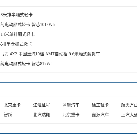
 3.8米排半厢式轻卡
单排纯电动厢式轻卡 智芯101kWh
4.14米单排厢式轻卡
.94米排半仓栅式微卡
290马力 4X2 中国重汽10档 AMT自动档 9.6米厢式载货车
单排纯电动厢式轻卡 智芯81kWh
北京重卡
江淮征程
蓝擎汽车
徐工轻卡
航天万
智跃
北汽瑞翔
北京重卡
鑫源汽车
上汽大