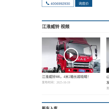
询底价
4006992930
江淮威铃 视频
江淮威铃M6，4米2箱长超吸睛！
发布时间：2025-10-19
发
新车入库