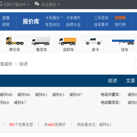
扫码下载APP
关注微信
直播
卡车报价
卡车图片
二手货车
经销商
报价库
视频
车型对比
品牌大全
挂车集市
排行榜
牵引车
载货车
自卸车
皮卡
挂车
淮威铃
>
综述
综述
文章
威铃M8
威铃M6
威铃K5
威铃K3
威铃M7
电动冷藏车：
威铃E
铃K8
威铃K7
电动载货车：
威铃E
威铃K5
威铃K6
威铃M6
清障车：
威铃K5
｜
995
个在售车型
｜
共
4463
张图片
｜
网友最关注：威铃K3