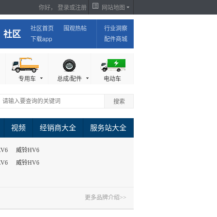
你好，
登录
或
注册
网站地图
社区首页
围观热帖
行业洞察
社区
下载app
配件商城
专用车
总成/配件
电动车
视频
经销商大全
服务站大全
V6
威铃HV6
V6
威铃HV6
更多品牌介绍>>