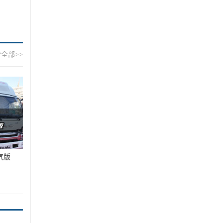
全部>>
气版