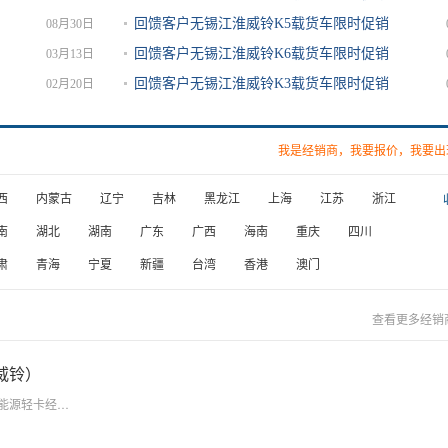
回馈客户无锡江淮威铃K5载货车限时促销
08月30日
回馈客户无锡江淮威铃K6载货车限时促销
03月13日
回馈客户无锡江淮威铃K3载货车限时促销
02月20日
我是经销商，我要报价，我要出
西
内蒙古
辽宁
吉林
黑龙江
上海
江苏
浙江
南
湖北
湖南
广东
广西
海南
重庆
四川
肃
青海
宁夏
新疆
台湾
香港
澳门
查看更多经销
威铃）
源轻卡经销商