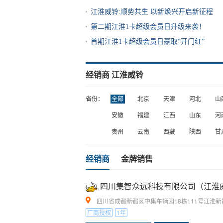
江淮威铃:顺势共生 以新焕兴开启新征程
第二期江淮1卡超级会员日升级来袭！
首期江淮1卡超级会员日豪取“开门红”
经销商
江淮威铃
省份：
全部
北京
天津
河北
山
安徽
福建
江西
山东
河
贵州
云南
西藏
陕西
甘
经销商
金牌销售
四川集智众远科技有限公司（江淮
四川省成都新都区中集车辆园18栋111号江淮新能
厂商授权
1年