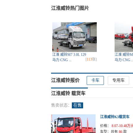
江淮威铃热门图片
江淮 威铃M7 3.0L 129
江淮 威铃M6 
[
113
张]
马力 CNG ...
马力 CNG ..
江淮威铃报价
卡车
专用车
江淮威铃 载货车
售卖状态：
在售
江淮威铃K3载货车
价格：
8.07-10.48万
车型：
共有
86
款