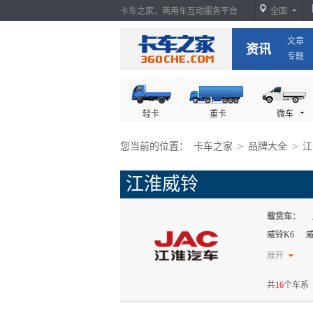
卡车之家，商用车互动服务平台
全国
文章
卡车之家
资讯
专题
轻卡
重卡
微车
您当前的位置：
卡车之家
>
品牌大全
>
江
江淮威铃
载货车：
威铃K6
威
冷藏车：
展开
共
16
个车系