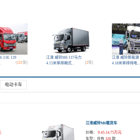
3.0L 129
江淮 威铃M6 137马力
江淮 威铃新能源 4
[
121
张]
[
2
张]
.
4.15米单排厢式...
4.18米单排纯电...
电动卡车
江淮威铃M6载货车
元
价格：
9.45-14.75万元
车型：
共有
320
款