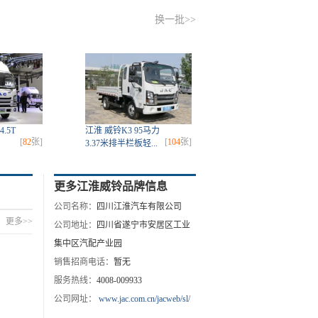
换一批>>
.5T
江淮 威铃K3 95马力
[
82
张]
[
104
张]
3.37米排半栏板轻...
更多江淮威铃品牌信息
公司名称：
四川江淮汽车有限公司
更多>>
公司地址：
四川省遂宁市安居区工业
集中区汽配产业园
销售招商电话：
暂无
服务热线：
4008-009933
公司网址：
www.jac.com.cn/jacweb/sl/