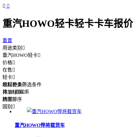


重汽HOWO轻卡轻卡卡车报价
重置
用途类别

重汽HOWO轻卡

价格

在售

轻卡

燃料种类
收起更多筛选条件

排放标准
共
16
款车系

牌照
热度排序

国别

重汽HOWO悍将载货车